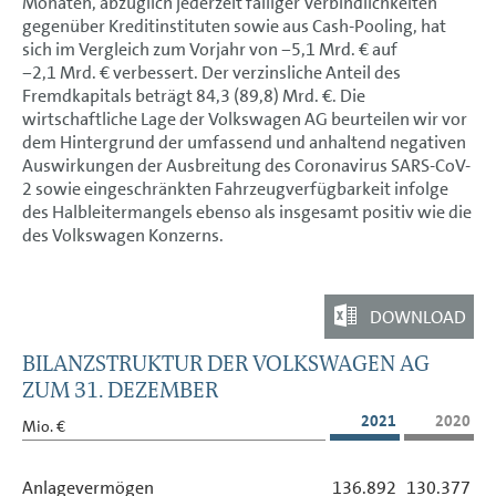
Monaten, abzüglich jederzeit fälliger Verbindlichkeiten
gegenüber Kreditinstituten sowie aus Cash-Pooling, hat
sich im Vergleich zum Vorjahr von
−5,1 Mrd. €
auf
−2,1 Mrd. €
verbessert. Der verzinsliche Anteil des
Fremdkapitals beträgt 84,3 (89,8) Mrd. €. Die
wirtschaftliche Lage der Volkswagen AG beurteilen wir vor
dem Hintergrund der umfassend und anhaltend negativen
Auswirkungen der Ausbreitung des Coronavirus SARS-CoV-
2 sowie eingeschränkten Fahrzeugverfügbarkeit infolge
des Halbleitermangels ebenso als insgesamt positiv wie die
des Volkswagen Konzerns.
DOWNLOAD
BILANZSTRUKTUR DER VOLKSWAGEN AG
ZUM 31. DEZEMBER
2021
2020
Mio. €
Anlagevermögen
136.892
130.377