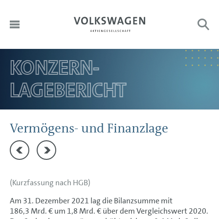
KONZERN­
DE
HOME
Sub
Search:
LAGEBERICHT
EN
AN UNSERE AKTIONÄRE
KONZERN­BEREICHE
CORPORATE GOVERNANCE
Vermögens- und Finanzlage
KONZERN­LAGEBERICHT
Jahresergebnis
Dividende
Ziele und Strategien
(Kurzfassung nach HGB)
Steuerung und Kennzahlen
Am 31. Dezember 2021 lag die Bilanzsumme mit
Struktur und Geschäftstätigkeit
186,3 Mrd.
€ um
1,8 Mrd. €
über dem Vergleichswert 2020.