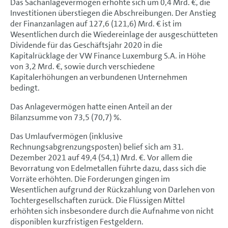
Übernahmerechtliche Angaben
Das Sachanlagevermögen erhöhte sich um
0,4 Mrd. €
, die
Investitionen überstiegen die Abschreibungen. Der Anstieg
Geschäftsverlauf
der Finanzanlagen auf 127,6 (121,6) Mrd. € ist im
Wesentlichen durch die Wiedereinlage der ausgeschütteten
Aktie und Anleihen
Dividende für das Geschäftsjahr 2020 in die
Kapitalrücklage der VW Finance Luxemburg S.A. in Höhe
Ertrags-, Finanz- und Vermögenslage
von
3,2 Mrd. €
, sowie durch verschiedene
Kapitalerhöhungen an verbundenen Unternehmen
Kapitalrendite (RoI) und Wertbeitrag
bedingt.
Gesamtaussage
Das Anlagevermögen hatte einen Anteil an der
Bilanzsumme von 73,5 (70,7) %.
Volkswagen AG
Das Umlaufvermögen (inklusive
Jahresergebnis
Rechnungsabgrenzungsposten) belief sich am 31.
Vermögens- und Finanzlage
Dezember 2021 auf 49,4 (54,1) Mrd. €. Vor allem die
Bevorratung von Edelmetallen führte dazu, dass sich die
Dividende
Vorräte erhöhten. Die Forderungen gingen im
Wesentlichen aufgrund der Rückzahlung von Darlehen von
Geschäftsverlauf
Tochtergesellschaften zurück. Die Flüssigen Mittel
erhöhten sich insbesondere durch die Aufnahme von nicht
Nachhaltige Wertsteigerung
disponiblen kurzfristigen Festgeldern.