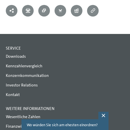
SERVICE
Downloads
Kennzahlenvergleich
Konzernkommunikation
Investor Relations
Kontakt
WEITERE INFORMATIONEN
Wesentliche Zahlen
Wo würden Sie sich am ehesten einordnen?
Welche Th
Finanzwirtschaftliche Kennzahlen
(Mehrfac