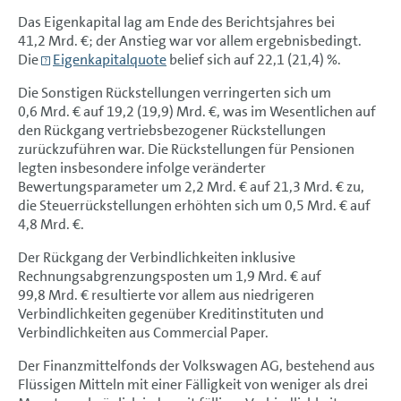
EU-Taxonomie
Das Eigenkapital lag am Ende des Berichtsjahres bei
41,2 Mrd. €
; der Anstieg war vor allem ergebnisbedingt.
Prognosebericht
Die
Eigenkapitalquote
belief sich auf 22,1 (21,4) %.
Risiko- und Chancenbericht
Die Sonstigen Rückstellungen verringerten sich um
0,6 Mrd. €
Aussichten
auf 19,2 (19,9) Mrd. €, was im Wesentlichen auf
den Rückgang vertriebsbezogener Rückstellungen
KONZERN­ABSCHLUSS
zurückzuführen war. Die Rückstellungen für Pensionen
legten insbesondere infolge veränderter
ANHANG
Bewertungsparameter um
2,2 Mrd. €
auf
21,3 Mrd. €
zu,
die Steuerrückstellungen erhöhten sich um
0,5 Mrd. €
auf
4,8 Mrd. €
.
Der Rückgang der Verbindlichkeiten inklusive
Rechnungsabgrenzungsposten um
1,9 Mrd. €
auf
99,8 Mrd. €
resultierte vor allem aus niedrigeren
Verbindlichkeiten gegenüber Kreditinstituten und
Verbindlichkeiten aus Commercial Paper.
Der Finanzmittelfonds der Volkswagen AG, bestehend aus
Flüssigen Mitteln mit einer Fälligkeit von weniger als drei