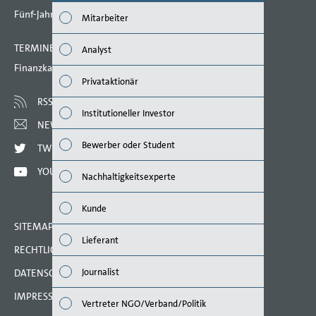
Fünf-Jahres-Übersicht
Mitarbeiter
Wirts
TERMINE 2022
Analyst
Nachh
Finanzkalender
Privataktionär
Mana
RSS
Institutioneller Investor
Strat
NEWSLETTER
Bewerber oder Student
TWITTER
Unte
YOUTUBE
Nachhaltigkeitsexperte
Ausbl
Kunde
Risik
SITEMAP
Lieferant
RECHTLICHE HINWEISE
Segm
Journalist
DATENSCHUTZERKLÄRUNG
Ande
IMPRESSUM
Vertreter NGO/Verband/Politik