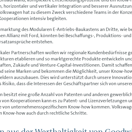
, horizontaler und vertikaler Integration und besserer Ausnutzun
olkswagen hat zu diesem Zweck verschiedene Teams in der Konz
Kooperationen intensiv begleiten.
rmarktung des Modularen E-Antriebs-Baukastens an Dritte, wie b
hen Allianz mit Ford, könnten bei Beschaffungs-, Produktions- un
rsatzansprüche entstehen.
lokaler Partnerschaften wollen wir regionale Kundenbedürfnisse
kturen etablieren und so marktgerechte Produkte entwickeln und 
aften, Zukäufe und Venture-Capital-Investitionen. Damit schaffe
nd seine Marken und bekommen die Möglichkeit, unser Know-how
eldern auszubauen. Dies wird unterstützt durch unsere Innovatio
s Risiko, dass die Interessen der Geschäftspartner sich von unser
 besitzt eine große Anzahl von Patenten und anderen gewerblic
von Kooperationen kann es zu Patent- und Lizenzverletzungen un
e von unternehmensspezifischem Know-how kommen. Volkswage
in Know-how auch durch rechtliche Schritte.
en aus der Werthaltigkeit von Goodw