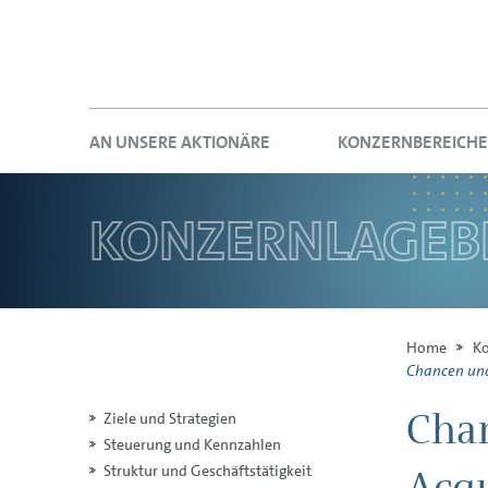
AN UNSERE AKTIONÄRE
KONZERN­BEREICHE
Search:
KONZERN­LAGEB
Home
Ko
Chancen und
Chan
Ziele und Strategien
Steuerung und Kennzahlen
Acqu
Struktur und Geschäftstätigkeit