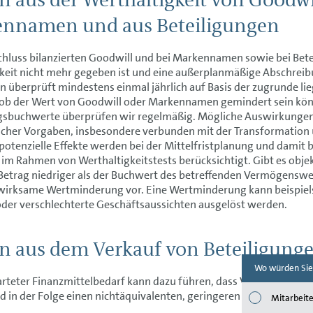
nnamen und aus Beteiligungen
chluss bilanzierten Goodwill und bei Markennamen sowie bei Betei
gkeit nicht mehr gegeben ist und eine außerplanmäßige Abschr
 überprüft mindestens einmal jährlich auf Basis der zugrunde l
 ob der Wert von Goodwill oder Markennamen gemindert sein könn
gsbuchwerte überprüfen wir regelmäßig. Mögliche Auswirkungen
scher Vorgaben, insbesondere verbunden mit der Transformation u
potenzielle Effekte werden bei der Mittelfristplanung und damit b
 im Rahmen von Werthaltigkeitstests berücksichtigt. Gibt es objek
 Betrag niedriger als der Buchwert des betreffenden Vermögenswe
swirksame Wertminderung vor. Eine Wertminderung kann beispiel
oder verschlechterte Geschäftsaussichten ausgelöst werden.
en aus dem Verkauf von Beteiligung
Wo würden Sie
rteter Finanzmittelbedarf kann dazu führen, dass Vermögenswer
 in der Folge einen nichtäquivalenten, geringeren Erlös erzielen.
Mitarbeite