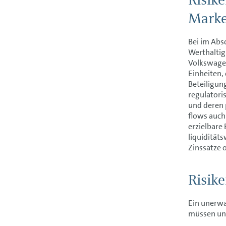
Marke
Bei im Abs
Werthalti
Volkswagen
Einheiten,
Beteiligun
regulatori
und deren 
flows auch
erzielbare
liquidität
Zinssätze 
Risik
Ein unerwa
müssen und