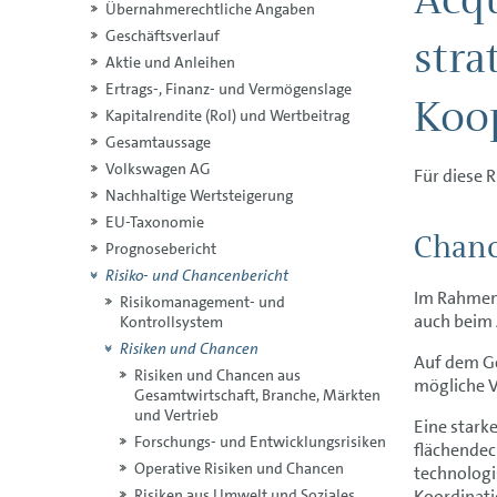
Übernahmerechtliche Angaben
Geschäftsverlauf
stra
Aktie und Anleihen
Ertrags-, Finanz- und Vermögenslage
Koo
Kapitalrendite (RoI) und Wertbeitrag
Gesamtaussage
Volkswagen AG
Für diese 
Nachhaltige Wertsteigerung
EU-Taxonomie
Chanc
Prognosebericht
Risiko- und Chancenbericht
Im Rahmen
Risikomanagement- und
auch beim 
Kontrollsystem
Risiken und Chancen
Auf dem Ge
Risiken und Chancen aus
mögliche V
Gesamtwirtschaft, Branche, Märkten
und Vertrieb
Eine stark
Forschungs- und Entwicklungsrisiken
flächendec
Operative Risiken und Chancen
technologi
Koordinat
Risiken aus Umwelt und Soziales