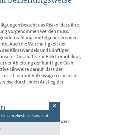
ligungen besteht das Risiko, dass ihre
eibung vorgenommen werden muss.
iegenden zahlungsmittelgenerierenden
te. Auch die Werthaltigkeit der
 des Klimawandels und künftiger
nseres Geschäfts zur Elektromobilität,
ei der Ableitung der künftigen Cash-
tive Hinweise darauf, dass der
rtes ist, nimmt Volkswagen eine nicht
sweise durch einen Anstieg der
en
 sich am ehesten einordnen?
Welche Themen suchen Sie im Bericht?
(Mehrfachnennungen möglich)
te lagebedingt veräußert werden
r
Wirtschaftliche Entwicklung