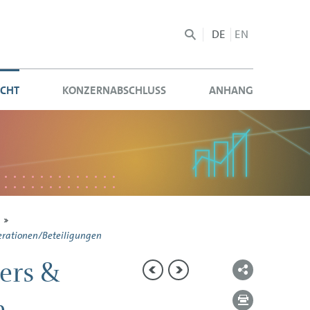
DE
EN
ICHT
KONZERN­ABSCHLUSS
ANHANG
Submit
perationen/Beteiligungen
ers &
Finanzrisiken
Gesamtaussage zur Risiko- u
n