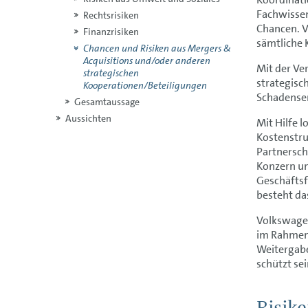
Fachwissen
Rechtsrisiken
Chancen. V
Finanzrisiken
sämtliche 
Chancen und Risiken aus Mergers &
Acquisitions und/oder anderen
Mit der Ve
strategischen
strategisc
Kooperationen/Beteiligungen
Schadense
Gesamtaussage
Aussichten
Mit Hilfe 
Kostenstru
Partnersch
Konzern u
Geschäftsf
besteht da
Volkswagen
im Rahmen 
Weitergab
schützt se
Risik